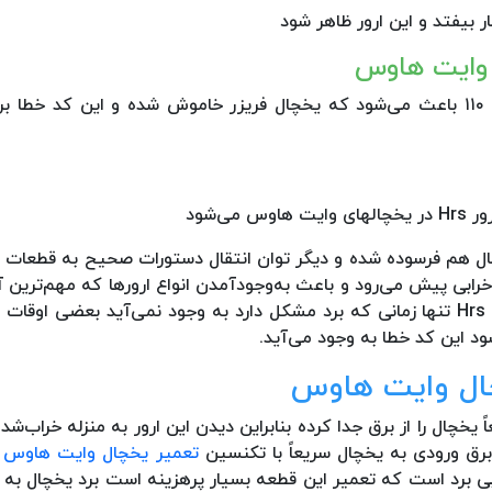
بیفتد و این ارور ظاهر شود
 وایت هاوس
به دلیل خرابی ترانس یا همان ترانس تبدیل و برق ۲۲۰ ولت به ۱۱۰ باعث می‌شود که یخچال فریزر خاموش شده و ای
‌شود
ال هم فرسوده شده و دیگر توان انتقال دستورات صحیح به قطعات
رابی پیش می‌رود و باعث به‌وجودآمدن انواع ارورها که مهم‌ترین آ
کار افتادن کامل یخچال می‌شود ارور Hrs است و همچنین خطای Hrs تنها زمانی که برد مشکل دارد به وجود نمی‌آید ب
 این کد خطا به وجود می‌آید.
ید سریعاً یخچال را از برق جدا کرده بنابراین دیدن این ارور به منزله خراب‌
رق ورودی به یخچال سریعاً با تکنسین
تعمیر یخچال وایت هاوس
ت
ی برد است که تعمیر این قطعه بسیار پرهزینه است برد یخچال به 