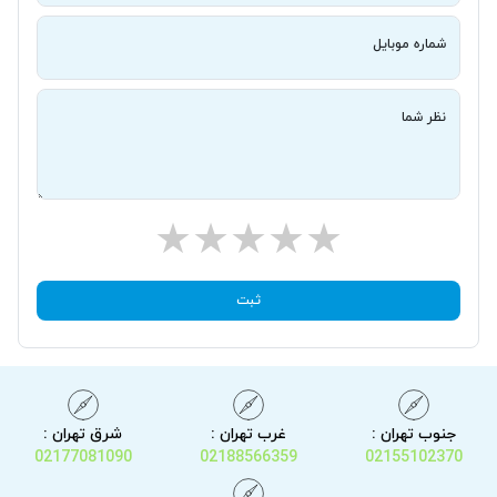
شماره موبایل
نظر شما
ثبت
جنوب تهران :
غرب تهران :
شرق تهران :
02177081090
02188566359
02155102370