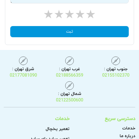
ثبت
جنوب تهران :
غرب تهران :
شرق تهران :
02177081090
02188566359
02155102370
شمال تهران :
02122500600
دسترسی سریع
خدمات
خدمات
تعمیر یخچال
درباره ما
تعمیر ساید بای ساید