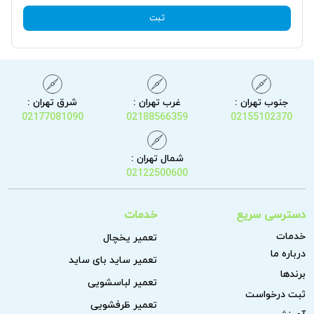
ثبت
جنوب تهران :
غرب تهران :
شرق تهران :
02177081090
02188566359
02155102370
شمال تهران :
02122500600
دسترسی سریع
خدمات
خدمات
تعمیر یخچال
درباره ما
تعمیر ساید بای ساید
برندها
تعمیر لباسشویی
ثبت درخواست
تعمیر ظرفشویی