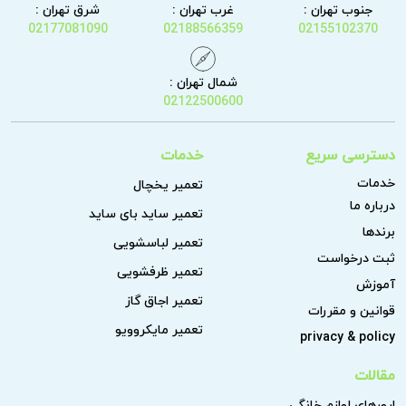
جنوب تهران :
غرب تهران :
شرق تهران :
02177081090
02188566359
02155102370
شمال تهران :
02122500600
دسترسی سریع
خدمات
خدمات
تعمیر یخچال
درباره ما
تعمیر ساید بای ساید
برندها
تعمیر لباسشویی
ثبت درخواست
تعمیر ظرفشویی
آموزش
تعمیر اجاق گاز
قوانین و مقررات
تعمیر مایکروویو
privacy & policy
مقالات
ارورهای لوازم خانگی