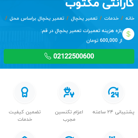
گارانتی مکتوب
خانه
خدمات
تعمیر یخچال
تعمیر یخچال براساس محل
تع
بازه هزینه تعمیرات
تعمیر یخچال در قم:
از 600,000 تومان
02122500600
پشتیبانی ۲۴ ساعته
اعزام تکنسین
تضمین کیفیت
مجرب
خدمات