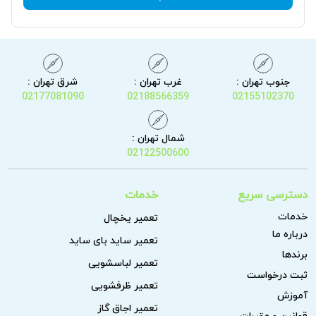
جنوب تهران :
غرب تهران :
شرق تهران :
02177081090
02188566359
02155102370
شمال تهران :
02122500600
دسترسی سریع
خدمات
خدمات
تعمیر یخچال
درباره ما
تعمیر ساید بای ساید
برندها
تعمیر لباسشویی
ثبت درخواست
تعمیر ظرفشویی
آموزش
تعمیر اجاق گاز
قوانین و مقررات