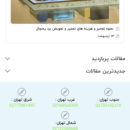
نحوه تعمیر و هزینه های تعمیر و تعویض برد یخچال
۰۳ اردیبهشت
مقالات پربازدید
جدیدترین مقالات
جنوب تهران :
غرب تهران :
شرق تهران :
02177081090
02188566359
02155102370
شمال تهران :
02122500600