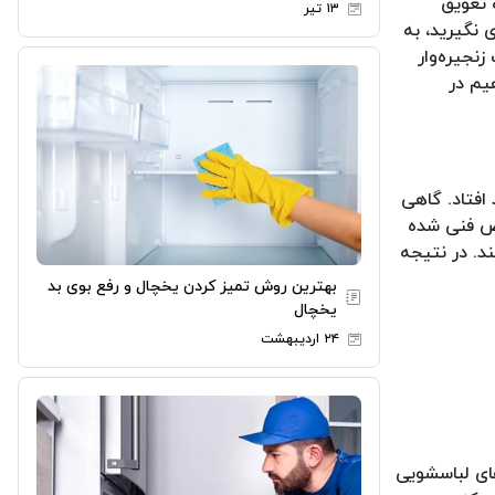
 تعویق
۱۳ تیر
 نگیرید، به
نجیره‌وار
یم در
 افتاد. گاهی
قص فنی شده
د. در نتیجه
بهترین روش تمیز کردن یخچال و رفع بوی بد
یخچال
۲۴ اردیبهشت
ای لباسشویی