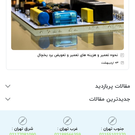
نحوه تعمیر و هزینه های تعمیر و تعویض برد یخچال
۰۳ اردیبهشت
مقالات پربازدید
جدیدترین مقالات
جنوب تهران :
غرب تهران :
شرق تهران :
02177081090
02188566359
02155102370