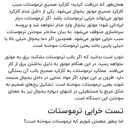
همان‌طور که دریافت کردید؛ کارکرد صحیح ترموستات سبب
کارکرد صحیح موتور یخچال می‌شود‌. یکی از دلایل عدم کارکرد
موتور می‌تواند خرابی ترموستات باشد. اگر ترموستات دچار
ایراداتی شود؛ موتور یخچال وارد مدار نخواهد شد و پروسه
سرماسازی متوقف می‌شود. به بیان ساده‌تر سوختن ترموستات
سبب خرابی موتور می‌شود‌. همچنین اگر دما یخچال خیلی بالا یا
خیلی پایین باشد یعنی ترموستات سوخته است.
خوب است بدانید که اگر بالب ترموستات بشکند؛ برق به موتور
نخواهد رسید. در این هنگام موتور به دلیل نداشتن برق از کار
می‌افتد. عملکرد ترموستات به کارکرد صحیح بالب آن بستگی
دارد. افزون بر این موارد اگر مواد غذایی در داخل یخچال منجمد
شوند یعنی ترموستات سوخته است‌. تشکیل یخ‌های ضخیم به
شکل مربع یا مستطیلی در انتهای دیواره یخچال نیز به معنای
سوختن این دستگاه است.
تست خرابی ترموستات
اما چطور مطمئن شویم که ترموستات سوخته است؟