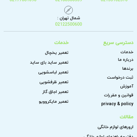
شمال تهران :
02122500600
دسترسی سریع
خدمات
خدمات
تعمیر یخچال
درباره ما
تعمیر ساید بای ساید
برندها
تعمیر لباسشویی
ثبت درخواست
تعمیر ظرفشویی
آموزش
تعمیر اجاق گاز
قوانین و مقررات
تعمیر مایکروویو
privacy & policy
مقالات
ارورهای لوازم خانگی
دفترچه راهنمای لوازم خانگی