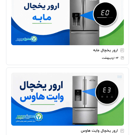
ارور یخچال مابه
۰۲ اردیبهشت
ارور یخچال وایت هاوس