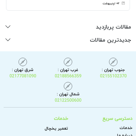
۰۲ اردیبهشت
مقالات پربازدید
جدیدترین مقالات
جنوب تهران :
غرب تهران :
شرق تهران :
02177081090
02188566359
02155102370
شمال تهران :
02122500600
دسترسی سریع
خدمات
خدمات
تعمیر یخچال
درباره ما