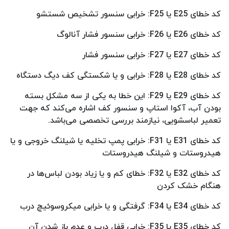
کد خطای E25 یا F25: خرابی سنسور تشخیص شستشو
کد خطای E26 یا F26: خرابی سنسور فشار آنالوگ
کد خطای E27 یا F27: خرابی سنسور فشار
کد خطای E28 یا F28: خرابی و یا شکستگی کف دیگ دستگاه
کد خطای E29 یا F29: این خطا به یکی از سه مشکل بسته
بودن آب، آکوا استاپ و سنسور کف اشاره می‌کند که جهت
تعمیر لباسشویی، نیازمند بررسی تخصصی می‌باشد.
کد خطای E31 یا F31: خرابی پمپ تخلیه یا شیلنگ خروجی و یا
هیدروستات و شیلنگ هیدروستات
کد خطای E32 یا F32: خطای کم و یا زیاد بودن لباس‌ها در
هنگام خشک کردن
کد خطای E34 یا F34: گرفتگی و یا خرابی میکروسوئیچ درب
کد خطای E35 یا F35: خرابی قفل درب و عدم باز شدن آن