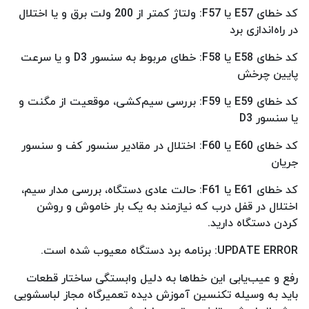
کد خطای E57 یا F57: ولتاژ کمتر از 200 ولت برق و یا اختلال
در راه‌اندازی برد
کد خطای E58 یا F58: خطای مربوط به سنسور D3 و یا سرعت
پایین چرخش
کد خطای E59 یا F59: بررسی سیم‌کشی، موقعیت از مگنت و
یا سنسور D3
کد خطای E60 یا F60: اختلال در مقادیر سنسور کف و سنسور
جریان
کد خطای E61 یا F61: حالت عادی دستگاه، بررسی مدار سیم،
اختلال در قفل درب که نیازمند به یک بار خاموش و روشن
کردن دستگاه دارید.
UPDATE ERROR: برنامه برد دستگاه معیوب شده است.
رفع و عیب‌یابی این خطاها به دلیل وابستگی ساختار قطعات
باید به وسیله تکنسین آموزش دیده تعمیرگاه مجاز لباسشویی