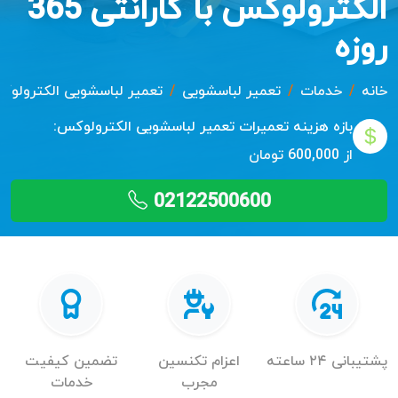
الکترولوکس با گارانتی 365
روزه
خانه
خدمات
تعمیر لباسشویی
تعمیر لباسشویی الکترولو
بازه هزینه تعمیرات
تعمیر لباسشویی الکترولوکس:
از 600,000 تومان
02122500600
پشتیبانی ۲۴ ساعته
اعزام تکنسین
تضمین کیفیت
مجرب
خدمات