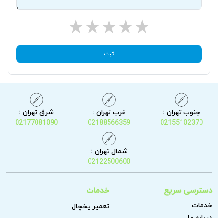
ثبت
جنوب تهران :
غرب تهران :
شرق تهران :
02177081090
02188566359
02155102370
شمال تهران :
02122500600
دسترسی سریع
خدمات
خدمات
تعمیر یخچال
درباره ما