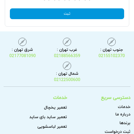
ثبت
جنوب تهران :
غرب تهران :
شرق تهران :
02177081090
02188566359
02155102370
شمال تهران :
02122500600
دسترسی سریع
خدمات
خدمات
تعمیر یخچال
درباره ما
تعمیر ساید بای ساید
برندها
تعمیر لباسشویی
ثبت درخواست