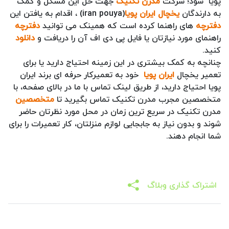
پویا
شود؛ شرکت
مدرن تکنیک
جهت حل این مشکل و کمک
به دارندگان
یخچال ایران پویا
(iran pouya) ، اقدام به یافتن این
دفترچه
های راهنما کرده است که همینک می توانید
دفترچه
راهنمای مورد نیازتان یا فایل پی دی اف آن را دریافت و
دانلود
کنید.
چنانچه به کمک بیشتری در این زمینه احتیاج دارید یا برای
تعمیر یخچال
ایران پویا
خود به تعمیرکار حرفه ای برند ایران
پویا احتیاج دارید، از طریق لینک تماس با ما در بالای صفحه، با
متخصصین مجرب مدرن تکنیک تماس بگیرید تا
متخصصین
مدرن تکنیک در سریع ترین زمان در محل مورد نظرتان حاضر
شوند و بدون نیاز به جابجایی لوازم منزلتان، کار تعمیرات را برای
شما انجام دهند.
اشتراک گذاری وبلاگ