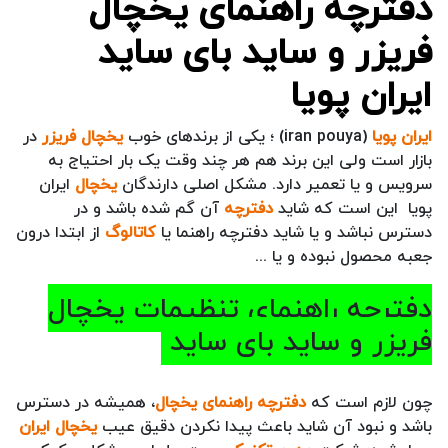
دفترچه راهنمای یخچال
فریزر و ساید بای ساید
ایران پویا
ایران پویا
(iran pouya) ؛ یکی از برندهای خوب
یخچال فریزر
در
بازار است ولی این برند هم هر چند وقت یک بار احتیاج به
سرویس و یا تعمیر دارد. مشکل اصلی دارندگان
یخچال
ایران
پویا این است که شاید
دفترچه
آن گم شده باشد و در
دسترس نباشد و یا شاید دفترچه راهنما یا
کاتالوگ
از ابتدا درون
جعبه محصول نبوده و یا ...
دفترچه راهنمای تنظیمات یخچال
فریزر و ساید بای ساید
چون لازم است که
دفترچه راهنمای یخچال
، همیشه در دسترس
باشد و نبود آن شاید باعث پیدا نکردن دقیق عیب
یخچال ایران