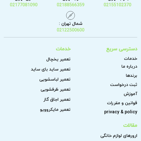
02177081090
02188566359
02155102370
شمال تهران :
02122500600
دسترسی سریع
خدمات
خدمات
تعمیر یخچال
درباره ما
تعمیر ساید بای ساید
برندها
تعمیر لباسشویی
ثبت درخواست
تعمیر ظرفشویی
آموزش
تعمیر اجاق گاز
قوانین و مقررات
تعمیر مایکروویو
privacy & policy
مقالات
ارورهای لوازم خانگی