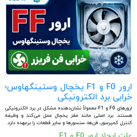
ارور F0 و F1 یخچال وستینگهاوس؛
خرابی برد الکترونیکی
ارورهای F0 و F1 معمولاً نشان‌دهنده مشکل در برد الکترونیکی
هستند. برد اصلی مانند مغز یخچال عمل می‌کند و وظیفه
کنترل کمپرسور، فن‌ها، سنسورها و سایر قطعات را برعهده دارد.
علت ایجاد ارور F0 و F1