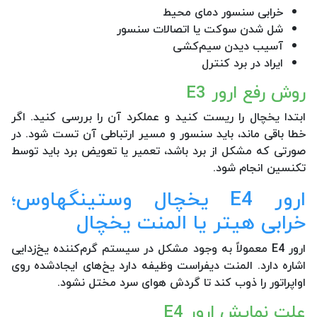
خرابی سنسور دمای محیط
شل شدن سوکت یا اتصالات سنسور
آسیب دیدن سیم‌کشی
ایراد در برد کنترل
روش رفع ارور E3
ابتدا یخچال را ریست کنید و عملکرد آن را بررسی کنید. اگر
خطا باقی ماند، باید سنسور و مسیر ارتباطی آن تست شود. در
صورتی که مشکل از برد باشد، تعمیر یا تعویض برد باید توسط
تکنسین انجام شود.
ارور E4 یخچال وستینگهاوس؛
خرابی هیتر یا المنت یخچال
ارور E4 معمولاً به وجود مشکل در سیستم گرم‌کننده یخ‌زدایی
اشاره دارد. المنت دیفراست وظیفه دارد یخ‌های ایجادشده روی
اواپراتور را ذوب کند تا گردش هوای سرد مختل نشود.
علت نمایش ارور E4