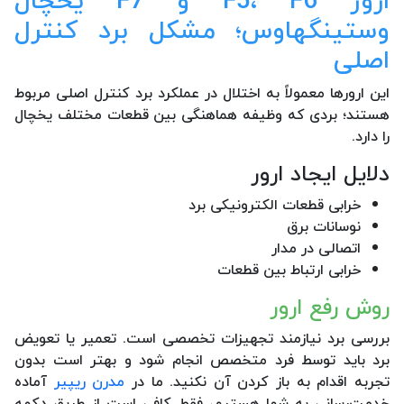
ارور F5، F6 و F7 یخچال
وستینگهاوس؛ مشکل برد کنترل
اصلی
این ارورها معمولاً به اختلال در عملکرد برد کنترل اصلی مربوط
هستند؛ بردی که وظیفه هماهنگی بین قطعات مختلف یخچال
را دارد.
دلایل ایجاد ارور
خرابی قطعات الکترونیکی برد
نوسانات برق
اتصالی در مدار
خرابی ارتباط بین قطعات
روش رفع ارور
بررسی برد نیازمند تجهیزات تخصصی است. تعمیر یا تعویض
برد باید توسط فرد متخصص انجام شود و بهتر است بدون
تجربه اقدام به باز کردن آن نکنید. ما در
مدرن ریپیر
آماده
خدمت‌رسانی به شما هستیم، فقط کافی است از طریق دکمه